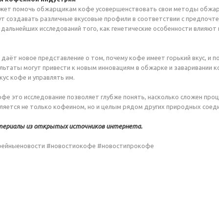
жет помочь обжарщикам кофе усовершенствовать свои методы обжарки
ут создавать различные вкусовые профили в соответствии с предпочт
дальнейших исследований того, как генетические особенности влияют 
 даёт новое представление о том, почему кофе имеет горький вкус, и 
ультаты могут привести к новым инновациям в обжарке и заваривании к
кус кофе и управлять им.
фе это исследование позволяет глубже понять, насколько сложен проц
ляется не только кофеином, но и целым рядом других природных соед
териалы из открытых источников интернета.
фейныеновости #новостиокофе #новостипрокофе