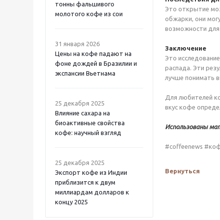
тонны фальшивого
Это открытие мо
молотого кофе из сои
обжарки, они мог
возможности для 
31 января 2026
Заключение
Цены на кофе падают на
Это исследование
фоне дождей в Бразилии и
распада. Эти рез
экспансии Вьетнама
лучше понимать в
Для любителей ко
25 декабря 2025
вкус кофе опреде
Влияние сахара на
биоактивные свойства
Использованы ма
кофе: научный взгляд
#coffeenews #ко
25 декабря 2025
Вернуться
Экспорт кофе из Индии
приблизится к двум
миллиардам долларов к
концу 2025