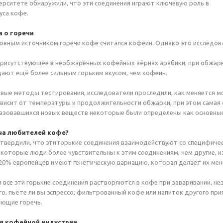
ерситете обнаружили, что эти соединения играют ключевую роль в
уса кофе.
а о горечи
овным источником горечи кофе считался кофеин. Однако это исследов
присутствующее в необжаренных кофейных зёрнах арабики, при обжарк
ают ещё более сильным горьким вкусом, чем кофеин.
вые методы тестирования, исследователи проследили, как меняется м
ависит от температуры и продолжительности обжарки, при этом самая 
разовавшихся новых веществ некоторые были определены как основные
 на любителей кофе?
дтвердили, что эти горькие соединения взаимодействуют со специфиче
екоторые люди более чувствительны к этим соединениям, чем другие, и
20% европейцев имеют генетическую вариацию, которая делает их мен
и все эти горькие соединения растворяются в кофе при заваривании, не
о, пьёте ли вы эспрессо, фильтрованный кофе или напиток другого приг
ающие горечь.
я кофейной индустрии