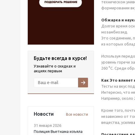
техническом унив
формировании вк
Обжарка и наук
Долгое время осн
мозамбиозид.
Это соединение, 
из которых облад
Используя передо
Будьте всегда в курсе!
уровень горечи з
Узнавайте о скидках и
260 °C. Среди об
акциях первым
Как Это влияет
Тесты на вкус по
Интересно, что н
Например, около 
Кроме того, почт
Новости
Все новости
независимо от тог
вещества, усилив
31 января 2026
Полиция Вьетнама изъяла
Последствия дл