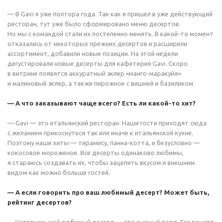
— В Gavi я уже полтора года. Так как я пришел в уже действующий
ресторан, тут уже было сформировано меню десертов.
Но мы с командой стали их постепенно менять. В какой-то момент
отказались от некоторых прежних десертов и расширили
ассортимент, добавили новые позиции. На этой недели
дегустировали новые десерты для кафетерия Gavi. Скоро
в витрине появятся аккуратный эклер «манго-маракуйя»
и малиновый эклер, а также пирожное с вишней и базиликом.
— А что заказывают чаще всего? Есть ли какой-то хит?
— Gavi — это итальянский ресторан. Наши гости приходят сюда
с желанием прикоснуться так или иначе к итальянской кухне.
Поэтому наши хиты — тирамису, панна-котта, и безусловно —
кокосовое мороженое. Все десерты одинаково любимы,
я стараюсь создавать их, чтобы зацепить вкусом и внешним
видом как можно больше гостей.
— А если говорить про ваш любимый десерт? Может быть,
рейтинг десертов?