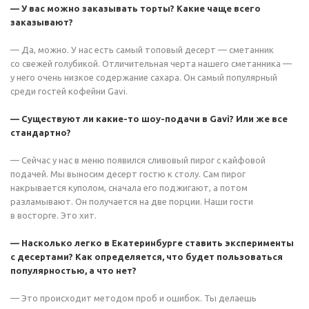
— У вас можно заказывать торты? Какие чаще всего
заказывают?
— Да, можно. У нас есть самый топовый десерт — сметанник
со свежей голубикой. Отличительная черта нашего сметанника —
у него очень низкое содержание сахара. Он самый популярный
среди гостей кофейни Gavi.
— Существуют ли какие-то шоу-подачи в Gavi? Или же все
стандартно?
— Сейчас у нас в меню появился сливовый пирог c кайфовой
подачей. Мы выносим десерт гостю к столу. Сам пирог
накрывается куполом, сначала его поджигают, а потом
разламывают. Он получается на две порции. Наши гости
в восторге. Это хит.
— Насколько легко в Екатеринбурге ставить эксперименты
с десертами? Как определяется, что будет пользоваться
популярностью, а что нет?
— Это происходит методом проб и ошибок. Ты делаешь