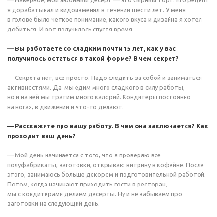
— Наверное, мой любимый десерт — это сырный торт. Его рецепт
я дорабатывал и видоизменял в течении шести лет. У меня
в голове было четкое понимание, какого вкуса и дизайна я хотел
добиться. И вот получилось спустя время.
— Вы работаете со сладким почти 15 лет, как у вас
получилось остаться в такой форме? В чем секрет?
— Секрета нет, все просто. Надо следить за собой и заниматься
активностями. Да, мы едим много сладкого в силу работы,
но и на ней мы тратим много калорий. Кондитеры постоянно
на ногах, в движении и что-то делают.
— Расскажите про вашу работу. В чем она заключается? Как
проходит ваш день?
— Мой день начинается с того, что я проверяю все
полуфабрикаты, заготовки, открываю витрину в кофейне. После
этого, занимаюсь больше декором и подготовительной работой.
Потом, когда начинают приходить гости в ресторан,
мы с кондитерами делаем десерты. Ну и не забываем про
заготовки на следующий день.