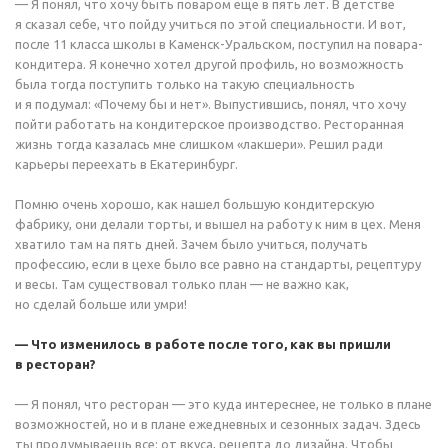
— Я понял, что хочу быть поваром еще в пять лет. В детстве
я сказал себе, что пойду учиться по этой специальности. И вот,
после 11 класса школы в Каменск-Уральском, поступил на повара-
кондитера. Я конечно хотел другой профиль, но возможность
была тогда поступить только на такую специальность
и я подумал: «Почему бы и нет». Выпустившись, понял, что хочу
пойти работать на кондитерское производство. Ресторанная
жизнь тогда казалась мне слишком «лакшери». Решил ради
карьеры переехать в Екатеринбург.
Помню очень хорошо, как нашел большую кондитерскую
фабрику, они делали торты, и вышел на работу к ним в цех. Меня
хватило там на пять дней. Зачем было учиться, получать
профессию, если в цехе было все равно на стандарты, рецептуру
и весы. Там существовал только план — не важно как,
но сделай больше или умри!
— Что изменилось в работе после того, как вы пришли
в ресторан?
— Я понял, что ресторан — это куда интереснее, не только в плане
возможностей, но и в плане ежедневных и сезонных задач. Здесь
ты продумываешь все: от вкуса, рецепта до дизайна. Чтобы