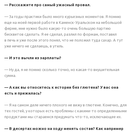
— Расскажите про самый ужасный провал.
— За годы практики было много курьезных моментов. Я помню
еще на моей первой работе в Каменск-Уральском на небольшой
фирме, мне нужно было какую-то очень большую партию
бисквитов сделать. Я ее сделал, разлил по формам, поставил
в печь и уже после этого понял, что не положил туда сахар. А тут
уже ничего не сделаешь, в утиль.
— И это вычли из зарплаты?
— Ну да, я не помню сколько точно, но какая-то внушительная
сумма.
— А как вы относитесь к истории без глютена? У вас она
есть и прижилась?
— Я на самом деле ничего плохого не вижу в глютене. Конечно, для
тех гостей, у которых есть проблемы с какими-то определенными
продуктами мы стараемся придумать что-то, исключающее их.
— В десертах можно на ходу менять состав? Как например