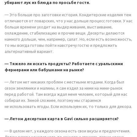
убирают лук из блюда по просьбе гостя.
— Это больше про заготовки история. Кондитерские изделия тем
отличаются от поварских, что у нас дольше процесс готовки. У нас
больше времени уходит на выдерживание, выстаивание,
охлаждение, стабилизацию и прочие вещи. Десерты делаются
намного дольше, чем, например, салат. Но, если есть возможность,
то мы всегда готовы пойти навстречу гостю и предложить
альтернативный вариант.
— Тяжело ли искать продукты? Работаете с уральскими
фермерами или бабушками на рынке?
— Летом нет никаких проблем с местными ягодами. Когда был
сезон земляники и малины, я сам ездил за ними на мини-рынок
перед работой. Там всегда ждал меня человек, который для нас
собирал их. Зимой сложнее, поэтому мы стараемся
не использовать ягоды. Если используем их, то только для декора.
— Летом десертная карта в Gavi сильно расширяется?
— В целом нет, у каждого сезона есть свои вкусы и предпочтения.