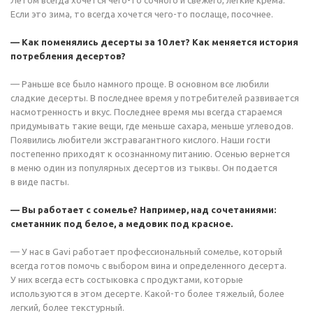
Летом всегда хочется чего-то сочного и свежего, легкие крема.
Если это зима, то всегда хочется чего-то послаще, посочнее.
— Как поменялись десерты за 10 лет? Как меняется история
потребления десертов?
— Раньше все было намного проще. В основном все любили
сладкие десерты. В последнее время у потребителей развивается
насмотренность и вкус. Последнее время мы всегда стараемся
придумывать такие вещи, где меньше сахара, меньше углеводов.
Появились любители экстравагантного кислого. Наши гости
постепенно приходят к осознанному питанию. Осенью вернется
в меню один из популярных десертов из тыквы. Он подается
в виде пасты.
— Вы работает с сомелье? Например, над сочетаниями:
сметанник под белое, а медовик под красное.
— У нас в Gavi работает профессиональный сомелье, который
всегда готов помочь с выбором вина и определенного десерта.
У них всегда есть состыковка с продуктами, которые
используются в этом десерте. Какой-то более тяжелый, более
легкий, более текстурный.