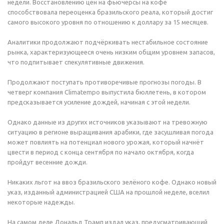
недели. Восстановлению цен на фьючерсы на кофе
способствовала переоценка бразильского реала, который достиг
самого высокого уровня по отношению к доллару за 15 месяцев.
Аналитики продолжают подчёркивать нестабильное состояние
рынка, характеризующееся очень низким общим уровнем запасов,
что подпитывает спекулятивные движения.
Продолжают поступать противоречивые прогнозы погоды. В
четверг компания Climatempo выпустила бюллетень, в котором
предсказывается усиление дождей, начиная с этой недели.
Однако данные из других источников указывают на тревожную
ситуацию в регионе выращивания арабики, где засушливая погода
может повлиять на потенциал нового урожая, который начнёт
цвести в период с конца сентября по начало октября, когда
пройдут весенние дожди.
Никаких льгот на ввоз бразильского зелёного кофе. Однако новый
указ, изданный администрацией США на прошлой неделе, вселил
некоторые надежды.
На самом деле Дональд Трамп издал указ, предусматривающий