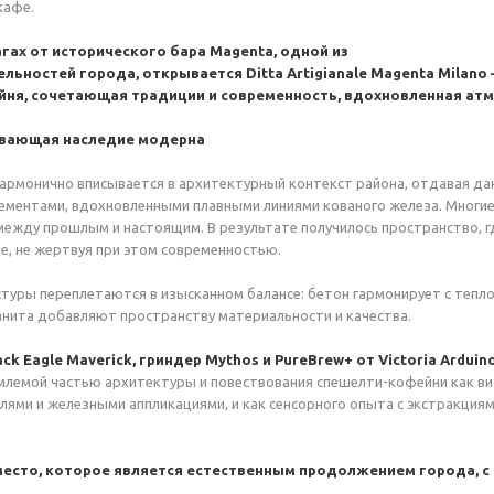
кафе.
гах от исторического бара Magenta, одной из
ьностей города, открывается Ditta Artigianale Magenta Milano 
ня, сочетающая традиции и современность, вдохновленная атмо
евающая наследие модерна
армонично вписывается в архитектурный контекст района, отдавая да
ементами, вдохновленными плавными линиями кованого железа. Многи
между прошлым и настоящим. В результате получилось пространство, 
е, не жертвуя при этом современностью.
туры переплетаются в изысканном балансе: бетон гармонирует с тепло
анита добавляют пространству материальности и качества.
k Eagle Maverick, гриндер Mythos и PureBrew+ от Victoria Arduin
лемой частью архитектуры и повествования спешелти-кофейни как виз
ями и железными аппликациями, и как сенсорного опыта с экстракци
место, которое является естественным продолжением города, 