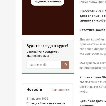
новая концепция 
В нескольких ша
достопримечател
спешелти-кофей
Эстетика, восп
Дизайн кофейни г
орнаментами и эл
Будьте всегда в курсе!
создавая диалог 
Узнавайте о скидках и
исторических каф
акциях первым
Материалы и текс
венецианского гр
Кофемашина Blac
являются неотъем
цветочными детал
Новости
Все новости
кофе.
31 января 2026
Цель? Создать 
Полиция Вьетнама изъяла
историю.