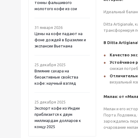
тонны фальшивого
молотого кофе из сои
Идеальный балан
Ditta Artigianale
31 января 2026
трансформируя по
Цены на кофе падают на
фоне дождей в Бразилии и
В Ditta Artigia
экспансии Вьетнама
Качество эк
Устойчивое 
25 декабря 2025
снижая потреб
Влияние сахара на
Отличительн
биоактивные свойства
визуальный яз
кофе: научный взгляд
Милан: от «Мил
25 декабря 2025
Экспорт кофе из Индии
Милан и его истор
приблизится к двум
Порта Лодовика, н
миллиардам долларов к
зарождались перв
концу 2025
очарование милан