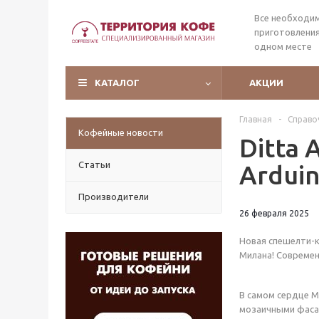
Все необходи
приготовления
одном месте
КАТАЛОГ
АКЦИИ
Главная
-
Справо
Кофейные новости
Ditta 
Статьи
Ardui
Производители
26 февраля 2025
Новая спешелти-к
Милана! Современ
В самом сердце М
мозаичными фаса