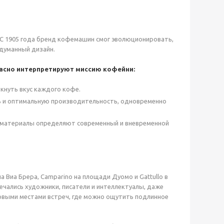
ций. С 1905 года бренд кофемашин смог эволюционировать,
думанный дизайн.
рекрасно интерпретируют миссию кофейни:
ркнуть вкус каждого кофе.
ть и оптимальную производительность, одновременно
е материалы определяют современный и вневременной
а Виа Брера, Camparino на площади Дуомо и Gattullo в
речались художники, писатели и интеллектуалы, даже
овыми местами встреч, где можно ощутить подлинное