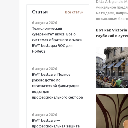
Ditta Artigianal
уникальное предл
Статьи
Все статьи
методами, наприм
возможным благод
6 августа 2026
Технологический
Вот как Victori
суверенитет вкуса: Всё о
глубокий и аут
системах обратного осмоса
BWT bestaqua ROC для
HoReCa
6 августа 2026
BWT bestcare: Полное
руководство по
гигиенической фильтрации
воды для
профессионального сектора
6 августа 2026
BWT bestcare —
профессиональная защита