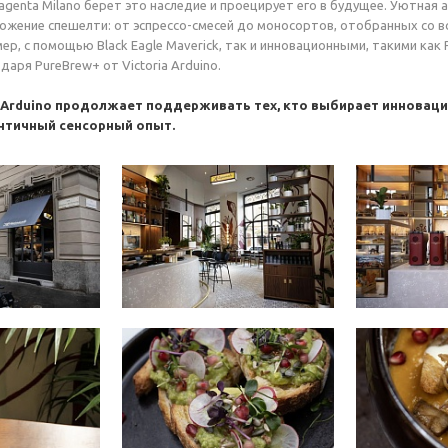
e Magenta Milano берет это наследие и проецирует его в будущее. Уютн
ожение спешелти: от эспрессо-смесей до моносортов, отобранных со в
ер, с помощью Black Eagle Maverick, так и инновационными, такими как
аря PureBrew+ от Victoria Arduino.
a Arduino продолжает поддерживать тех, кто выбирает инноваци
ентичный сенсорный опыт.