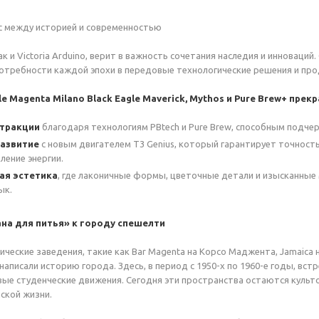
с между историей и современностью
, как и Victoria Arduino, верит в важность сочетания наследия и иннова
требности каждой эпохи в передовые технологические решения и про
nale Magenta Milano Black Eagle Maverick, Mythos и Pure Brew+ п
стракции
благодаря технологиям PBtech и Pure Brew, способным подче
развитие
с новым двигателем T3 Genius, который гарантирует точнос
ление энергии.
ая эстетика
, где лаконичные формы, цветочные детали и изысканны
ык.
ана для питья» к городу спешелти
ические заведения, такие как Bar Magenta на Корсо Маджента, Jamaica н
аписали историю города. Здесь, в период с 1950-х по 1960-е годы, вст
ые студенческие движения. Сегодня эти пространства остаются культ
ской жизни.