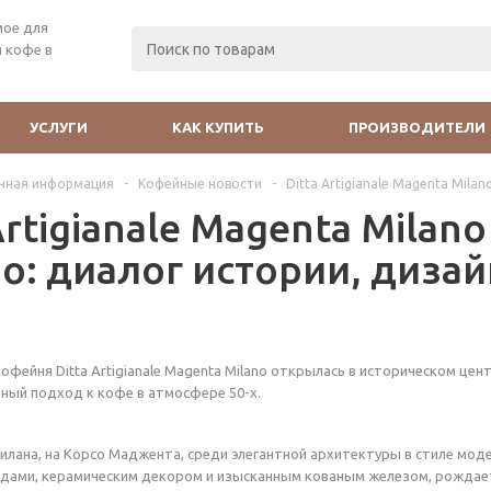
мое для
 кофе в
УСЛУГИ
КАК КУПИТЬ
ПРОИЗВОДИТЕЛИ
чная информация
-
Кофейные новости
-
Ditta Artigianale Magenta Milan
Artigianale Magenta Milano 
no: диалог истории, диза
офейня Ditta Artigianale Magenta Milano открылась в историческом цен
ный подход к кофе в атмосфере 50-х.
илана, на Корсо Маджента, среди элегантной архитектуры в стиле моде
дами, керамическим декором и изысканным кованым железом, рождае