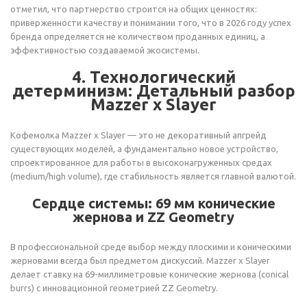
отметил, что партнерство строится на общих ценностях:
приверженности качеству и понимании того, что в 2026 году успех
бренда определяется не количеством проданных единиц, а
эффективностью создаваемой экосистемы.
4. Технологический
детерминизм: Детальный разбор
Mazzer x Slayer
Кофемолка Mazzer x Slayer — это не декоративный апгрейд
существующих моделей, а фундаментально новое устройство,
спроектированное для работы в высоконагруженных средах
(medium/high volume), где стабильность является главной валютой.
Сердце системы: 69 мм конические
жернова и ZZ Geometry
В профессиональной среде выбор между плоскими и коническими
жерновами всегда был предметом дискуссий. Mazzer x Slayer
делает ставку на 69-миллиметровые конические жернова (conical
burrs) с инновационной геометрией ZZ Geometry.