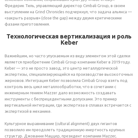
Фредерик Тиль, управляющий директор Cimbali Group, в своем
выступлении на Grind Chronicles подчеркнул, что задача альянса —
«закрыть разрыв» (close the gap) между двумя критическими
фазами приготовления.
Технологическая вертикализация и роль
Keber
Важнейшим, но часто упускаемым из виду элементом этой сделки
является приобретение Cimbali Group компании Keber в 2019 году.
Keber — это не просто завод, это центр металлургической
экспертизы, специализирующийся на производстве высокоточных
жерновов. Интеграция Keber позволила Cimbali Group взять под
контроль весь цикл металлообработки, что в сочетании с
инженерным гением Mazzer дало возможность создавать
инструменты с беспрецедентными допусками. Это пример
вертикальной интеграции, где экспертиза в сплавах встречается с
экспертизой в механике.
Культурное выравнивание (cultural alignment) двух гигантов
позволило им преодолеть традиционную инертность крупных
структур. Джованни Маццер, президент компании Mazzer,