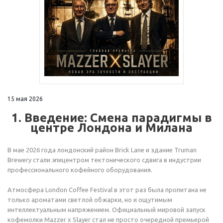
15 мая 2026
1. Введение: Смена парадигмы в
центре Лондона и Милана
В мае 2026 года лондонский район Brick Lane и здание Truman
Brewery стали эпицентром тектонического сдвига в индустрии
профессионального кофейного оборудования.
Атмосфера London Coffee Festival в этот раз была пропитана не
только ароматами светлой обжарки, но и ощутимым
интеллектуальным напряжением. Официальный мировой запуск
кофемолки Mazzer x Slayer стал не просто очередной премьерой