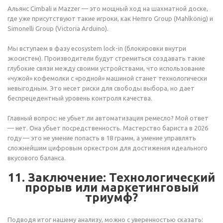
Альянс Cimbali и Mazzer — это мощный ход на шахматной доске,
где уже присутствуют такие игроки, как Hemro Group (Mahlkönig) и
Simonelli Group (Victoria Arduino).
Мы вступаем в фазу ecosystem lock-in (блокировки внутри
экосистем). Производители будут стремиться создавать такие
глубокие связи между своими устройствами, что использование
«чужой» кофемолки с «родной» машиной станет технологически
невыгодным. Это несет риски для свободы выбора, но дает
беспрецедентный уровень контроля качества.
Главный вопрос: не убьет ли автоматизация ремесло? Мой ответ
— нет. Она убьет посредственность. Мастерство бариста в 2026
году — это не умение попасть в 18 грамм, а умение управлять
сложнейшим цифровым оркестром для достижения идеального
вкусового баланса.
11. Заключение: Технологический
прорыв или маркетинговый
триумф?
Подводя итог нашему анализу, можно с уверенностью сказать: