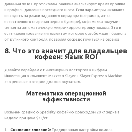
данными по IoT-протоколам. Машина анализирует время пролива
и профиль давления последнего шота. Если параметры начинают
выходить за рамки заданного коридора (например, из-за
естественного старения зерна в бункере), кофемолка получает
сигнал на автоматическую микро-корректировку помола. Это и
есть «делегирование интеллекта», которое освобождает бариста
от рутинного контроля, позволяя сосредоточиться на сервисе.
8. Что это значит для владельцев
кофеен: Язык ROI
Давайте перейдем от инженерных восторгов к цифрам.
Инвестиция в комплект Mazzer x Slayer + Slayer Espresso Machine —
это решение, которое должно окупаться.
Математика операционной
эффективности
Возьмем среднюю Specialty-кофейню с расходом 20 кг зерна в
неделю при цене $35/кг.
Снижение списаний:
Традиционная настройка помола