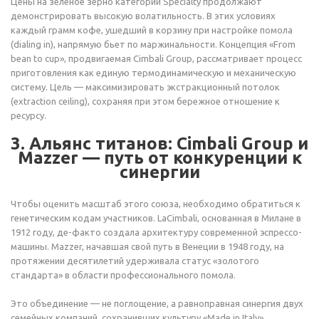
Цены на зеленое зерно категории Specialty продолжают
демонстрировать высокую волатильность. В этих условиях
каждый грамм кофе, ушедший в корзину при настройке помола
(dialing in), напрямую бьет по маржинальности. Концепция «From
bean to cup», продвигаемая Cimbali Group, рассматривает процесс
приготовления как единую термодинамическую и механическую
систему. Цель — максимизировать экстракционный потолок
(extraction ceiling), сохраняя при этом бережное отношение к
ресурсу.
3. Альянс титанов: Cimbali Group и
Mazzer — путь от конкуренции к
синергии
Чтобы оценить масштаб этого союза, необходимо обратиться к
генетическим кодам участников. LaCimbali, основанная в Милане в
1912 году, де-факто создала архитектуру современной эспрессо-
машины. Mazzer, начавшая свой путь в Венеции в 1948 году, на
протяжении десятилетий удерживала статус «золотого
стандарта» в области профессионального помола.
Это объединение — не поглощение, а равноправная синергия двух
семейных компаний, сохранивших культуру «Made in Italy».