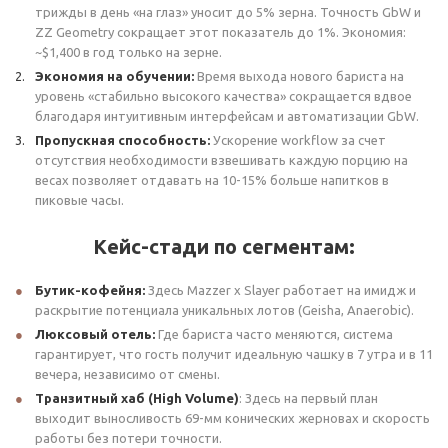
трижды в день «на глаз» уносит до 5% зерна. Точность GbW и
ZZ Geometry сокращает этот показатель до 1%. Экономия:
~$1,400 в год только на зерне.
Экономия на обучении:
Время выхода нового бариста на
уровень «стабильно высокого качества» сокращается вдвое
благодаря интуитивным интерфейсам и автоматизации GbW.
Пропускная способность:
Ускорение workflow за счет
отсутствия необходимости взвешивать каждую порцию на
весах позволяет отдавать на 10-15% больше напитков в
пиковые часы.
Кейс-стади по сегментам:
Бутик-кофейня:
Здесь Mazzer x Slayer работает на имидж и
раскрытие потенциала уникальных лотов (Geisha, Anaerobic).
Люксовый отель:
Где бариста часто меняются, система
гарантирует, что гость получит идеальную чашку в 7 утра и в 11
вечера, независимо от смены.
Транзитный хаб (High Volume)
: Здесь на первый план
выходит выносливость 69-мм конических жерновах и скорость
работы без потери точности.