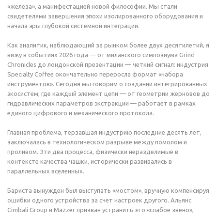
«железа», а манифестацией новой философии. Мы стали
свидетелями завершения эпохи изолированного оборудования и
начала эры глубокой системной интеграции.
Как аналитик, наблюдающий за рынком более двух десятилетий, я
вижу в событиях 2026 года — от миланского симпозиума Grind
Chronicles до лондонской презентации — четкий сигнал: индустрия
Specialty Coffee окончательно переросла формат «набора
инструментов». Сегодня мы говорим о создании интегрированных
экосистем, где каждый элемент цепи — от геометрии жерновов до
гидравлических параметров экстракции — работает в рамках
единого цифрового и механического протокола.
Главная проблема, терзавшая индустрию последние десять лет,
заключалась в технологическом разрыве между помолом и
проливом. Эти два процесса, физически неразделимые в
контексте качества чашки, исторически развивались в
параллельных вселенных.
Бариста вынужден был выступать «мостом», вручную компенсируя
ошибки одного устройства за счет настроек другого. Альянс
Cimbali Group и Mazzer призван устранить это «слабое звено»,