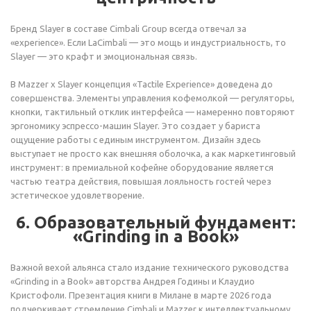
Бренд Slayer в составе Cimbali Group всегда отвечал за
«experience». Если LaCimbali — это мощь и индустриальность, то
Slayer — это крафт и эмоциональная связь.
В Mazzer x Slayer концепция «Tactile Experience» доведена до
совершенства. Элементы управления кофемолкой — регуляторы,
кнопки, тактильный отклик интерфейса — намеренно повторяют
эргономику эспрессо-машин Slayer. Это создает у бариста
ощущение работы с единым инструментом. Дизайн здесь
выступает не просто как внешняя оболочка, а как маркетинговый
инструмент: в премиальной кофейне оборудование является
частью театра действия, повышая лояльность гостей через
эстетическое удовлетворение.
6. Образовательный фундамент:
«Grinding in a Book»
Важной вехой альянса стало издание технического руководства
«Grinding in a Book» авторства Андрея Годины и Клаудио
Кристофоли. Презентация книги в Милане в марте 2026 года
подчеркивает стремление Cimbali и Mazzer к интеллектуальному