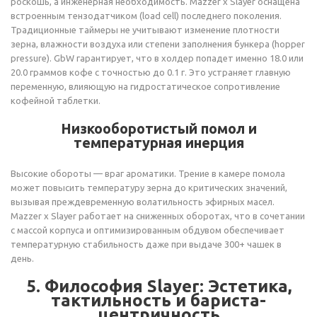
роскошь, а инженерная необходимость. Mazzer x Slayer оснащена
встроенным тензодатчиком (load cell) последнего поколения.
Традиционные таймеры не учитывают изменение плотности
зерна, влажности воздуха или степени заполнения бункера (hopper
pressure). GbW гарантирует, что в холдер попадет именно 18.0 или
20.0 граммов кофе с точностью до 0.1 г. Это устраняет главную
переменную, влияющую на гидростатическое сопротивление
кофейной таблетки.
Низкооборотистый помол и
температурная инерция
Высокие обороты — враг ароматики. Трение в камере помола
может повысить температуру зерна до критических значений,
вызывая преждевременную волатильность эфирных масел.
Mazzer x Slayer работает на сниженных оборотах, что в сочетании
с массой корпуса и оптимизированным обдувом обеспечивает
температурную стабильность даже при выдаче 300+ чашек в
день.
5. Философия Slayer: Эстетика,
тактильность и бариста-
центричность