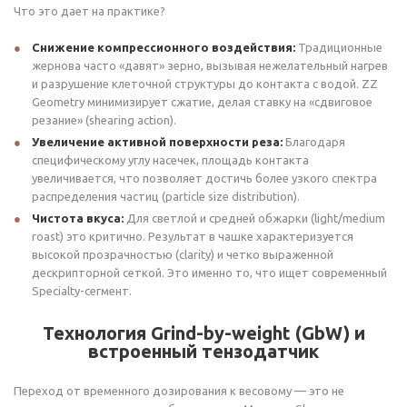
Что это дает на практике?
Снижение компрессионного воздействия:
Традиционные
жернова часто «давят» зерно, вызывая нежелательный нагрев
и разрушение клеточной структуры до контакта с водой. ZZ
Geometry минимизирует сжатие, делая ставку на «сдвиговое
резание» (shearing action).
Увеличение активной поверхности реза:
Благодаря
специфическому углу насечек, площадь контакта
увеличивается, что позволяет достичь более узкого спектра
распределения частиц (particle size distribution).
Чистота вкуса:
Для светлой и средней обжарки (light/medium
roast) это критично. Результат в чашке характеризуется
высокой прозрачностью (clarity) и четко выраженной
дескрипторной сеткой. Это именно то, что ищет современный
Specialty-сегмент.
Технология Grind-by-weight (GbW) и
встроенный тензодатчик
Переход от временного дозирования к весовому — это не