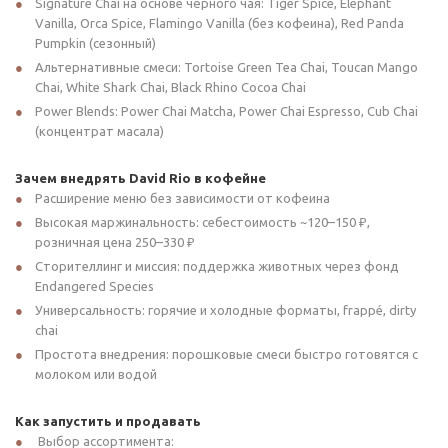
Signature Chai на основе чёрного чая: Tiger Spice, Elephant
Vanilla, Orca Spice, Flamingo Vanilla (без кофеина), Red Panda
Pumpkin (сезонный)
Альтернативные смеси: Tortoise Green Tea Chai, Toucan Mango
Chai, White Shark Chai, Black Rhino Cocoa Chai
Power Blends: Power Chai Matcha, Power Chai Espresso, Cub Chai
(концентрат масала)
Зачем внедрять David Rio в кофейне
Расширение меню без зависимости от кофеина
Высокая маржинальность: себестоимость ~120–150 ₽,
розничная цена 250–330 ₽
Сторителлинг и миссия: поддержка животных через фонд
Endangered Species
Универсальность: горячие и холодные форматы, frappé, dirty
chai
Простота внедрения: порошковые смеси быстро готовятся с
молоком или водой
Как запустить и продавать
Выбор ассортимента: