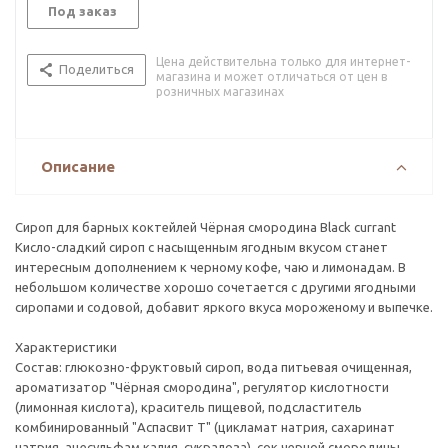
Под заказ
Цена действительна только для интернет-
Поделиться
магазина и может отличаться от цен в
розничных магазинах
Описание
Сироп для барных коктейлей Чёрная смородина Black currant
Кисло-сладкий сироп с насыщенным ягодным вкусом станет
интересным дополнением к черному кофе, чаю и лимонадам. В
небольшом количестве хорошо сочетается с другими ягодными
сиропами и содовой, добавит яркого вкуса мороженому и выпечке.
Характеристики
Состав: глюкозно-фруктовый сироп, вода питьевая очищенная,
ароматизатор "Чёрная смородина", регулятор кислотности
(лимонная кислота), краситель пищевой, подсластитель
комбинированный "Аспасвит Т" (цикламат натрия, сахаринат
натрия, ацесульфам калия, сукралоза), сок черной смородины,