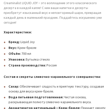
Creaminalist LIQUID JOY – это воплощение этого классического
десерта в каждой капле! С ним ваши напитки и десерты
приобретут изысканный вкус и неповторимый шарм, превращая
каждый день в маленький праздник. Поддайтесь искушению уже
сегодня!
Характеристики:
Бренд:
Liquid Joy
Вкус:
Крем-брюле
Объём:
700 мл
Упаковка:
Бутылка стекло
Страна производства:
Россия
Состав и секреты сливочно-карамельного совершенства:
Сахар:
Обеспечивает сладость и приятную текстуру, создавая
основу для вкуса крем-брюле.
Вода питьевая подготовленная:
Чистая основа,
раскрывающая полноту сливочно-карамельного вкуса.
Ароматизатор натуральный – Крем-брюле:
Придает сиропу