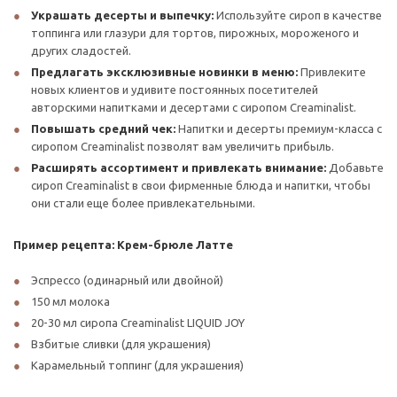
Украшать десерты и выпечку:
Используйте сироп в качестве
топпинга или глазури для тортов, пирожных, мороженого и
других сладостей.
Предлагать эксклюзивные новинки в меню:
Привлеките
новых клиентов и удивите постоянных посетителей
авторскими напитками и десертами с сиропом Creaminalist.
Повышать средний чек:
Напитки и десерты премиум-класса с
сиропом Creaminalist позволят вам увеличить прибыль.
Расширять ассортимент и привлекать внимание:
Добавьте
сироп Creaminalist в свои фирменные блюда и напитки, чтобы
они стали еще более привлекательными.
Пример рецепта: Крем-брюле Латте
Эспрессо (одинарный или двойной)
150 мл молока
20-30 мл сиропа Creaminalist LIQUID JOY
Взбитые сливки (для украшения)
Карамельный топпинг (для украшения)