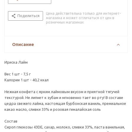
Цена действительна только для интернет-
Поделиться
магазина и может отличаться от цен в
розничных магазинах
Описание
Ириска Лайм
Вес 1 шт - 7,5 г
Калории 1 шт - 40,2 ккал
Нежная конфета с ярким лаймовым вкусом и приятной тягучей
текстурой. Не липнет к зубам и мгновенно тает во рту! В составе
цедра свежего лайма, настоящая бурбонская ваниль, премиальное
какао масло, сливки 33% и розовая гималайская соль
Состав
Сироп глюкозы 43DE, сахар, молоко, сливки 33%, паста ванильная,