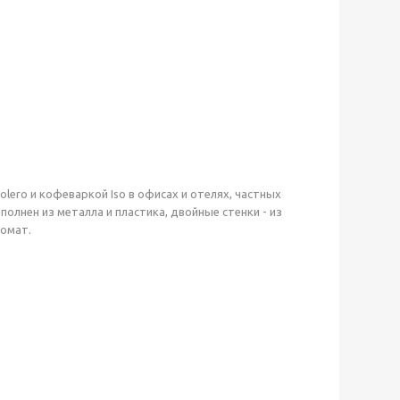
lero и кофеваркой Iso в офисах и отелях, частных
олнен из металла и пластика, двойные стенки - из
омат.