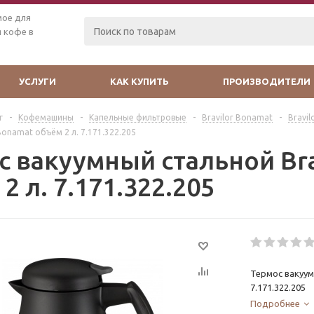
мое для
 кофе в
УСЛУГИ
КАК КУПИТЬ
ПРОИЗВОДИТЕЛИ
г
-
Кофемашины
-
Капельные фильтровые
-
Bravilor Bonamat
-
Bravi
Bonamat объём 2 л. 7.171.322.205
с вакуумный стальной Bra
2 л. 7.171.322.205
Термос вакуум
7.171.322.205
Подробнее