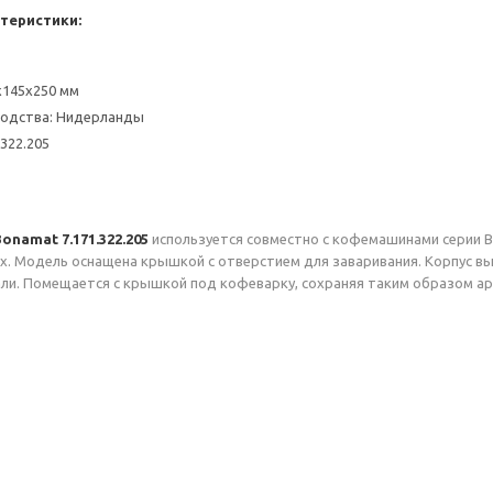
теристики:
x145х250 мм
водства: Нидерланды
.322.205
Bonamat 7.171.322.205
используется совместно с кофемашинами серии Bo
х. Модель оснащена крышкой с отверстием для заваривания. Корпус вып
и. Помещается с крышкой под кофеварку, сохраняя таким образом ар