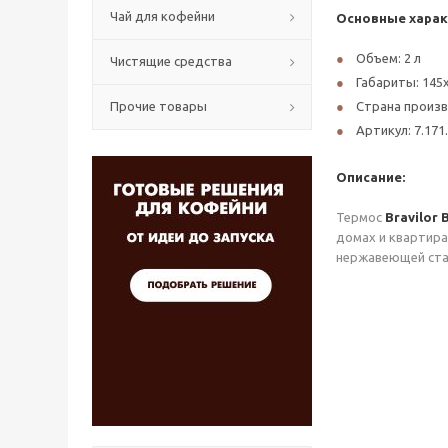
Чай для кофейни
Основные харак
Объем: 2 л
Чистящие средства
Габариты: 145
Прочие товары
Страна произ
Артикул: 7.171
Описание:
Термос
Bravilor 
домах и квартира
нержавеющей стал