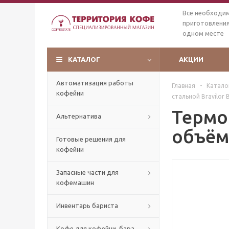
Все необходи
приготовления
одном месте
КАТАЛОГ
АКЦИИ
Автоматизация работы
Главная
-
Катало
кофейни
стальной Bravilor 
Термо
Альтернатива
объём 
Готовые решения для
кофейни
Запасные части для
кофемашин
Инвентарь бариста
Кофе для кофейни, бара